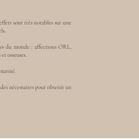
ffets sont très notables sur une
els.
ays du monde : affections ORL,
 et osseuses.
umanité.
udes nécessaires pour obtenir un