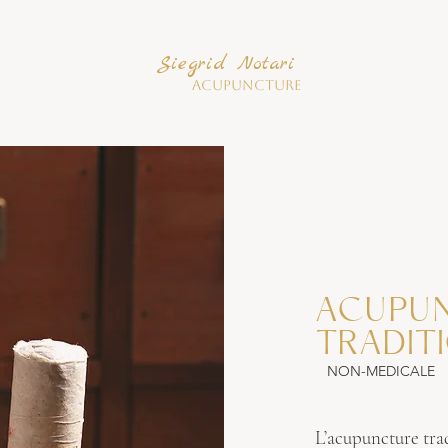
Siegrid Notari
Acupuncture
ACUPU
TRADIT
NON-MEDICALE
L’acupuncture trad