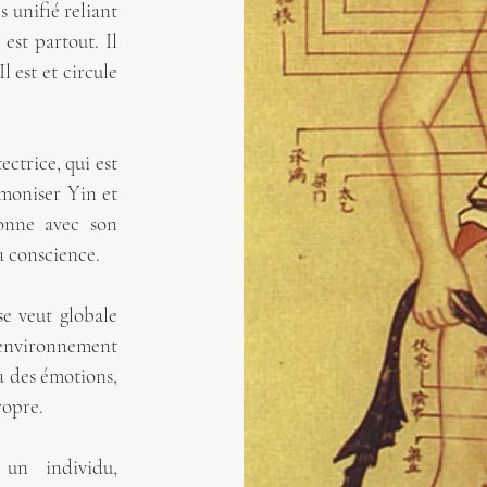
s unifié reliant
est partout. Il
Il est et circule
ectrice, qui est
rmoniser Yin et
sonne avec son
a conscience.
se veut globale
nvironnement
 à des émotions,
ropre.
 un individu,