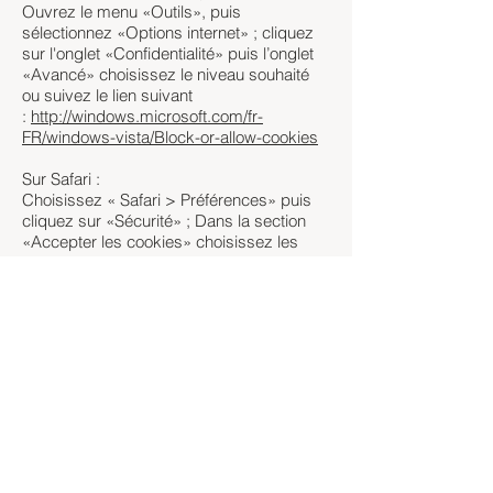
Ouvrez le menu «Outils», puis
sélectionnez «Options internet» ; cliquez
sur l'onglet «Confidentialité» puis l’onglet
«Avancé» choisissez le niveau souhaité
ou suivez le lien suivant
:
http://windows.microsoft.com/fr-
FR/windows-vista/Block-or-allow-cookies
Sur Safari :
Choisissez « Safari > Préférences» puis
cliquez sur «Sécurité» ; Dans la section
«Accepter les cookies» choisissez les
options souhaitées ou suivez ce lien
:
http://support.apple.com/kb/index?
page=search&fac=all&q=cookies%20safa
ri
Sur Google Chrome :
Ouvrez le menu de configuration (logo clé
à molette), puis sélectionnez «Options» ;
cliquez sur «Options avancées» puis
dans la section «Confidentialité», cliquez
sur «Paramètres de contenu», et
choisissez les options souhaitées ou